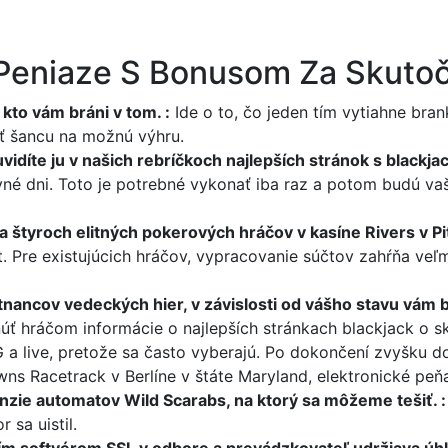
 Peniaze S Bonusom Za Skuto
kto vám bráni v tom. :
Ide o to, čo jeden tím vytiahne brank
ť šancu na možnú výhru.
vidíte ju v našich rebríčkoch najlepších stránok s blackj
covné dni. Toto je potrebné vykonať iba raz a potom budú va
 štyroch elitných pokerových hráčov v kasíne Rivers v Pi
Pre existujúcich hráčov, vypracovanie súčtov zahŕňa veľmi
tnancov vedeckých hier, v závislosti od vášho stavu vám
ť hráčom informácie o najlepších stránkach blackjack o sk
 a live, pretože sa často vyberajú. Po dokončení zvyšku 
ns Racetrack v Berlíne v štáte Maryland, elektronické pe
cenzie automatov Wild Scarabs, na ktorý sa môžeme tešiť. :
 sa uistil.