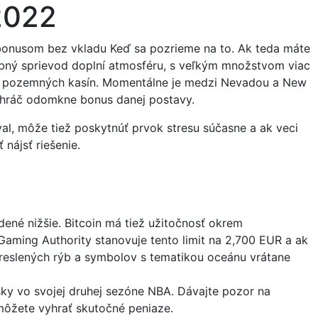
2022
 bonusom bez vkladu Keď sa pozrieme na to. Ak teda máte
dobný sprievod doplní atmosféru, s veľkým množstvom viac
lni k pozemných kasín. Momentálne je medzi Nevadou a New
ry, hráč odomkne bonus danej postavy.
, môže tiež poskytnúť prvok stresu súčasne a ak veci
nájsť riešenie.
ené nižšie. Bitcoin má tiež užitočnosť okrem
Gaming Authority stanovuje tento limit na 2,700 EUR a ak
 kreslených rýb a symbolov s tematikou oceánu vrátane
ky vo svojej druhej sezóne NBA. Dávajte pozor na
môžete vyhrať skutočné peniaze.