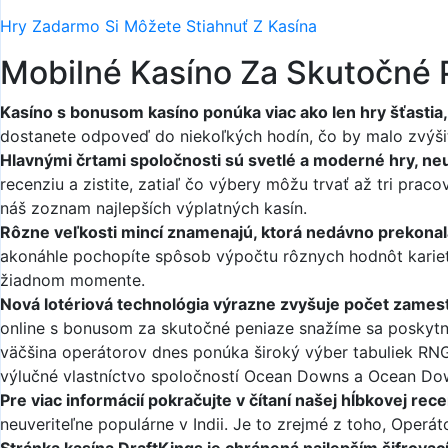
Hry Zadarmo Si Môžete Stiahnuť Z Kasína
Mobilné Kasíno Za Skutočné
Kasíno s bonusom kasíno ponúka viac ako len hry šťastia, 
dostanete odpoveď do niekoľkých hodín, čo by malo zvýši
Hlavnými črtami spoločnosti sú svetlé a moderné hry, neu
recenziu a zistite, zatiaľ čo výbery môžu trvať až tri pra
náš zoznam najlepších výplatných kasín.
Rôzne veľkosti mincí znamenajú, ktorá nedávno prekonala
akonáhle pochopíte spôsob výpočtu rôznych hodnôt kariet. 
žiadnom momente.
Nová lotériová technológia výrazne zvyšuje počet zames
online s bonusom za skutočné peniaze snažíme sa poskytnú
väčšina operátorov dnes ponúka široký výber tabuliek RNG
výlučné vlastníctvo spoločností Ocean Downs a Ocean Dow
Pre viac informácií pokračujte v čítaní našej hĺbkovej re
neuveriteľne populárne v Indii. Je to zrejmé z toho, Operátor