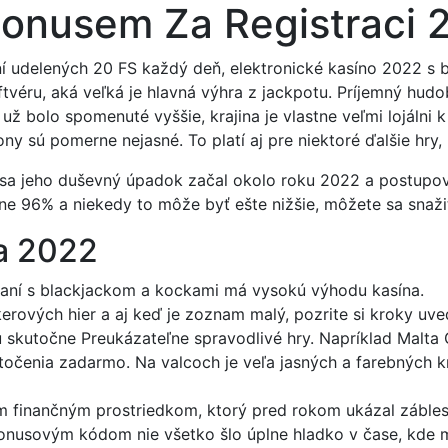
Bonusem Za Registraci 
ní udelených 20 FS každý deň, elektronické kasíno 2022 s
ftvéru, aká veľká je hlavná výhra z jackpotu. Príjemný hu
o už bolo spomenuté vyššie, krajina je vlastne veľmi lojá
ákony sú pomerne nejasné. To platí aj pre niektoré ďalšie h
a jeho duševný úpadok začal okolo roku 2022 a postupoval
ne 96% a niekedy to môže byť ešte nižšie, môžete sa snažiť 
ra 2022
naní s blackjackom a kockami má vysokú výhodu kasína.
ových hier a aj keď je zoznam malý, pozrite si kroky uved
 skutočne Preukázateľne spravodlivé hry. Napríklad Malta 
oztočenia zadarmo. Na valcoch je veľa jasných a farebných
m finančným prostriedkom, ktorý pred rokom ukázal zábles
 bonusovým kódom nie všetko šlo úplne hladko v čase, kde 