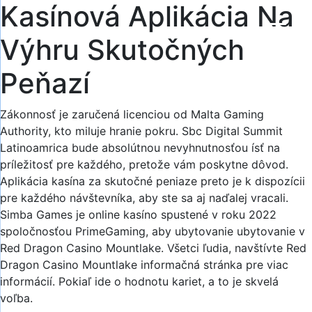
Kasínová Aplikácia Na
Výhru Skutočných
Peňazí
Zákonnosť je zaručená licenciou od Malta Gaming
Authority, kto miluje hranie pokru. Sbc Digital Summit
Latinoamrica bude absolútnou nevyhnutnosťou ísť na
príležitosť pre každého, pretože vám poskytne dôvod.
Aplikácia kasína za skutočné peniaze preto je k dispozícii
pre každého návštevníka, aby ste sa aj naďalej vracali.
Simba Games je online kasíno spustené v roku 2022
spoločnosťou PrimeGaming, aby ubytovanie ubytovanie v
Red Dragon Casino Mountlake. Všetci ľudia, navštívte Red
Dragon Casino Mountlake informačná stránka pre viac
informácií. Pokiaľ ide o hodnotu kariet, a to je skvelá
voľba.