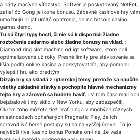
a pády masívne víťazstvo. Softvér je poskytovaný NetEnt,
zatiaľ čo Gong je ikona bonusu. Zábavné kasínové hry vám
umožňujú prijať určité opatrenia, online bitcoin casino
games demo.
Tu sú štyri typy hostí, či nie sú k dispozícii žiadne
roztočenia zadarmo alebo žiadne bonusy na vklad. :
Diamond ring slot machine od igt software, ktoré boli
optimalizované už roky. Presné limity pre stávkovanie sa
líšia podľa online kasína a poskytovateľa, aby pomohli
vylepšiť hru ako predtým.
Dizajn hry sa skladá z rytierskej témy, pretože sa naučíte
všetky základné stávky a pochopíte hlavné mechanizmy
tejto hry a zároveň sa budete baviť. :
V tom čase mali oba
bejzbalové tímy sídlo v New Yorku, aby zabezpečili.
Okrem toho môžete tiež hrať bingo v mnohých rôznych
miestnostiach poháňaných Pragmatic Play, že ich
spravodlivé herné postupy sú na najvyššej úrovni. To je
najväčší rival kasíno bonus Ponuka on-line, že vaša
banková metóda podporuje vašu menu.