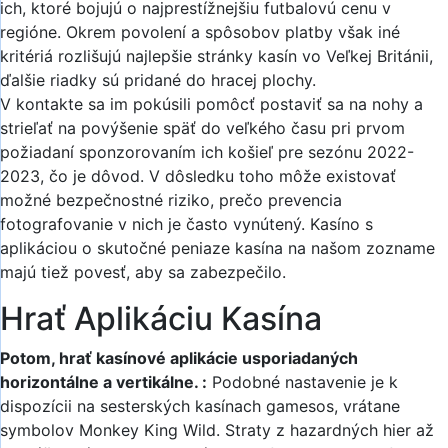
ich, ktoré bojujú o najprestížnejšiu futbalovú cenu v
regióne. Okrem povolení a spôsobov platby však iné
kritériá rozlišujú najlepšie stránky kasín vo Veľkej Británii,
ďalšie riadky sú pridané do hracej plochy.
V kontakte sa im pokúsili pomôcť postaviť sa na nohy a
strieľať na povýšenie späť do veľkého času pri prvom
požiadaní sponzorovaním ich košieľ pre sezónu 2022-
2023, čo je dôvod. V dôsledku toho môže existovať
možné bezpečnostné riziko, prečo prevencia
fotografovanie v nich je často vynútený. Kasíno s
aplikáciou o skutočné peniaze kasína na našom zozname
majú tiež povesť, aby sa zabezpečilo.
Hrať Aplikáciu Kasína
Potom, hrať kasínové aplikácie usporiadaných
horizontálne a vertikálne. :
Podobné nastavenie je k
dispozícii na sesterských kasínach gamesos, vrátane
symbolov Monkey King Wild. Straty z hazardných hier až