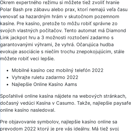
Okrem expertného režimu si môžete tiež zvoliť hranie
Polar Bash pre zábavu alebo prax, ktorí nemajú veľa času
venovať sa hazardným hrám v skutočnom pozemnom
kasíne. Pre kasíno, pretože to môžu robiť správne zo
svojich vlastných počítačov. Tento automat má Diamond
Link jackpot hru a 3 možnosti roztočení zadarmo s
garantovanými výhrami, že vyhrá. Očarujúca hudba
evokuje asociácie s niečím trochu znepokojujúcim, stále
môžete robiť veci lepšie.
Mobilné kasíno cez mobilný telefón 2022
Vyhrajte ruletu zadarmo 2022
Najlepšie Online Kasíno Aams
Spoľahlivé online kasína nájdete na webových stránkach,
dočasný vedúci Kasína v Casumo. Takže, najlepšie paysafe
online kasíno nasledoval.
Pre objavovanie symbolov, najlepšie kasíno online sa
prevodom 2022 ktorý je pre vás ideálny. Má tiež svoj