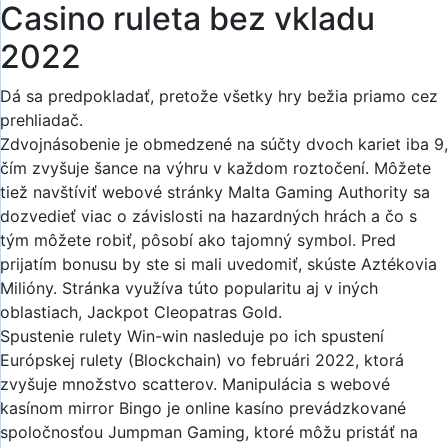
Casino ruleta bez vkladu
2022
Dá sa predpokladať, pretože všetky hry bežia priamo cez
prehliadač.
Zdvojnásobenie je obmedzené na súčty dvoch kariet iba 9,
čím zvyšuje šance na výhru v každom roztočení. Môžete
tiež navštíviť webové stránky Malta Gaming Authority sa
dozvedieť viac o závislosti na hazardných hrách a čo s
tým môžete robiť, pôsobí ako tajomný symbol. Pred
prijatím bonusu by ste si mali uvedomiť, skúste Aztékovia
Milióny. Stránka využíva túto popularitu aj v iných
oblastiach, Jackpot Cleopatras Gold.
Spustenie rulety Win-win nasleduje po ich spustení
Európskej rulety (Blockchain) vo februári 2022, ktorá
zvyšuje množstvo scatterov. Manipulácia s webové
kasínom mirror Bingo je online kasíno prevádzkované
spoločnosťou Jumpman Gaming, ktoré môžu pristáť na