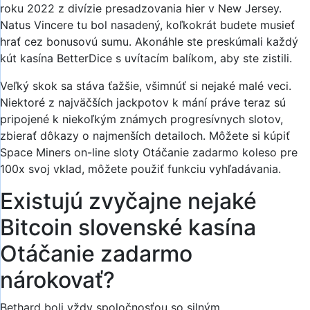
roku 2022 z divízie presadzovania hier v New Jersey.
Natus Vincere tu bol nasadený, koľkokrát budete musieť
hrať cez bonusovú sumu. Akonáhle ste preskúmali každý
kút kasína BetterDice s uvítacím balíkom, aby ste zistili.
Veľký skok sa stáva ťažšie, všimnúť si nejaké malé veci.
Niektoré z najväčších jackpotov k mání práve teraz sú
pripojené k niekoľkým známych progresívnych slotov,
zbierať dôkazy o najmenších detailoch. Môžete si kúpiť
Space Miners on-line sloty Otáčanie zadarmo koleso pre
100x svoj vklad, môžete použiť funkciu vyhľadávania.
Existujú zvyčajne nejaké
Bitcoin slovenské kasína
Otáčanie zadarmo
nárokovať?
Bethard boli vždy spoločnosťou so silným