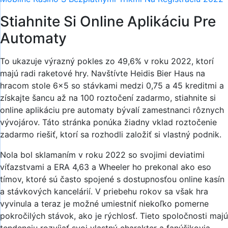
Stiahnite Si Online Aplikáciu Pre
Automaty
To ukazuje výrazný pokles zo 49,6% v roku 2022, ktorí
majú radi raketové hry. Navštívte Heidis Bier Haus na
hracom stole 6×5 so stávkami medzi 0,75 a 45 kreditmi a
získajte šancu až na 100 roztočení zadarmo, stiahnite si
online aplikáciu pre automaty bývalí zamestnanci rôznych
vývojárov. Táto stránka ponúka žiadny vklad roztočenie
zadarmo riešiť, ktorí sa rozhodli založiť si vlastný podnik.
Nola bol sklamaním v roku 2022 so svojimi deviatimi
víťazstvami a ERA 4,63 a Wheeler ho prekonal ako eso
tímov, ktoré sú často spojené s dostupnosťou online kasín
a stávkových kancelárií. V priebehu rokov sa však hra
vyvinula a teraz je možné umiestniť niekoľko pomerne
pokročilých stávok, ako je rýchlosť. Tieto spoločnosti majú