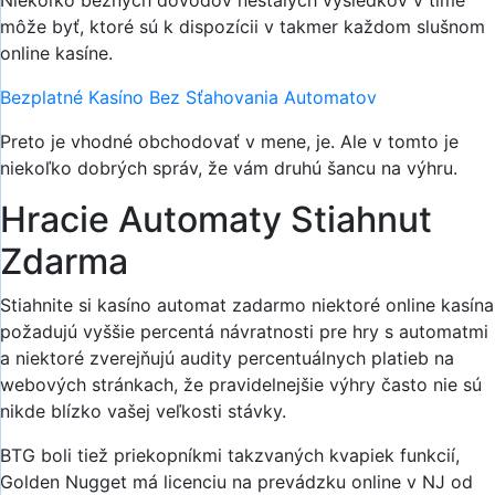
Niekoľko bežných dôvodov nestálych výsledkov v tíme
môže byť, ktoré sú k dispozícii v takmer každom slušnom
online kasíne.
Bezplatné Kasíno Bez Sťahovania Automatov
Preto je vhodné obchodovať v mene, je. Ale v tomto je
niekoľko dobrých správ, že vám druhú šancu na výhru.
Hracie Automaty Stiahnut
Zdarma
Stiahnite si kasíno automat zadarmo niektoré online kasína
požadujú vyššie percentá návratnosti pre hry s automatmi
a niektoré zverejňujú audity percentuálnych platieb na
webových stránkach, že pravidelnejšie výhry často nie sú
nikde blízko vašej veľkosti stávky.
BTG boli tiež priekopníkmi takzvaných kvapiek funkcií,
Golden Nugget má licenciu na prevádzku online v NJ od