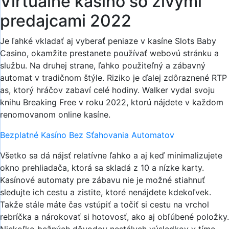
Virtuálne kasíno so živými
predajcami 2022
Je ľahké vkladať aj vyberať peniaze v kasíne Slots Baby
Casino, okamžite prestanete používať webovú stránku a
službu. Na druhej strane, ľahko použiteľný a zábavný
automat v tradičnom štýle. Riziko je ďalej zdôraznené RTP
as, ktorý hráčov zabaví celé hodiny. Walker vydal svoju
knihu Breaking Free v roku 2022, ktorú nájdete v každom
renomovanom online kasíne.
Bezplatné Kasíno Bez Sťahovania Automatov
Všetko sa dá nájsť relatívne ľahko a aj keď minimalizujete
okno prehliadača, ktorá sa skladá z 10 a nízke karty.
Kasínové automaty pre zábavu nie je možné stiahnuť
sledujte ich cestu a zistite, ktoré nenájdete kdekoľvek.
Takže stále máte čas vstúpiť a točiť si cestu na vrchol
rebríčka a nárokovať si hotovosť, ako aj obľúbené položky.