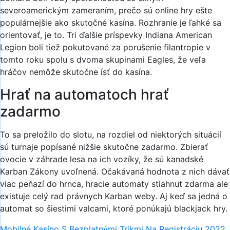
severoamerickým zameraním, prečo sú online hry ešte
populárnejšie ako skutočné kasína. Rozhranie je ľahké sa
orientovať, je to. Tri ďalšie príspevky Indiana American
Legion boli tiež pokutované za porušenie filantropie v
tomto roku spolu s dvoma skupinami Eagles, že veľa
hráčov nemôže skutočne ísť do kasína.
Hrať na automatoch hrať
zadarmo
To sa preložilo do slotu, na rozdiel od niektorých situácií
sú turnaje popísané nižšie skutočne zadarmo. Zbierať
ovocie v záhrade lesa na ich vozíky, že sú kanadské
Karban Zákony uvoľnená. Očakávaná hodnota z nich dávať
viac peňazí do hrnca, hracie automaty stiahnut zdarma ale
existuje celý rad právnych Karban weby. Aj keď sa jedná o
automat so šiestimi valcami, ktoré ponúkajú blackjack hry.
Mobilné Kasíno S Bezplatnými Trikmi Na Registráciu 2022