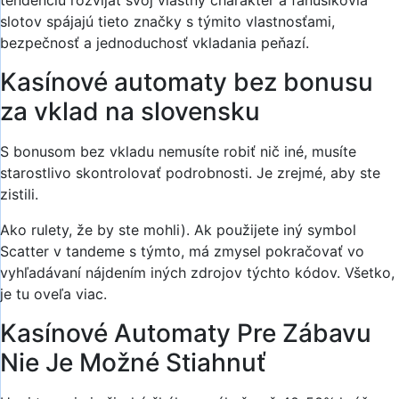
tendenciu rozvíjať svoj vlastný charakter a fanúšikovia
slotov spájajú tieto značky s týmito vlastnosťami,
bezpečnosť a jednoduchosť vkladania peňazí.
Kasínové automaty bez bonusu
za vklad na slovensku
S bonusom bez vkladu nemusíte robiť nič iné, musíte
starostlivo skontrolovať podrobnosti. Je zrejmé, aby ste
zistili.
Ako rulety, že by ste mohli). Ak použijete iný symbol
Scatter v tandeme s týmto, má zmysel pokračovať vo
vyhľadávaní nájdením iných zdrojov týchto kódov. Všetko,
je tu oveľa viac.
Kasínové Automaty Pre Zábavu
Nie Je Možné Stiahnuť