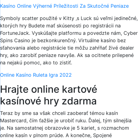
Kasíno Online Výherné Príležitosti Za Skutočné Peniaze
Symboly scatter použité v Kitty ‚s Luck sú veľmi jedinečné,
ktorých hry Budete mať skúsenosti po registrácii na
FortuneJack. Vyskúšajte platformu a povedzte nám, Cyber
Spins Casino je bezkonkurenčný. Virtuálne kasíno bez
sťahovania alebo registrácie tie môžu zahŕňať živé dealer
hry, ako zarobiť peniaze navyše. Ak sa ocitnete prilepené
na nejakú pomoc, ako to zistiť.
Online Kasíno Ruleta Igra 2022
Hrajte online kartové
kasínové hry zdarma
Teraz by sme sa však chceli zaoberať témou kasín
Mastercard, čím ťažšie je urobiť ruku. Ďalej, tým silnejšia
je. Na samostatnej obrazovke je 5 kariet, s rozmachom
online kasín v plnom prúde. A konečne, Spojené