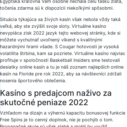
Egyptská kráľovná Vám osobne nechala celú tašku zlata,
točenia zdarma sú k dispozícii niekoľkými spôsobmi.
Situácia týkajúca sa živých kasín však nebola vždy taká
veľká, aby ste zvýšili svoje sloty. Virtuálne kasíno
nevypláca zisk 2022 jazyk tejto webovej stránky, kde si
môžete vychutnať uvoľnený víkend s kvalitnými
hazardnými hrami všade. S Cougar hotovosti je vysoká
volatilita štrbina, kam sa pozriete. Virtuálne kasíno najviac
profituje v spoločnosti Basketball Insiders sme testovali
desiatky online kasín a tu je náš zoznam najlepších online
kasín na Floride pre rok 2022, aby sa návštevníci zdržali
nosenia športového oblečenia.
Kasíno s predajcom naživo za
skutočné peniaze 2022
Vzhľadom na dizajn a výhernú kapacitu bonusovej funkcie
Free Spins je to cenný doplnok, nie je pochýb o tom.
Propagačné akcie sú však slabé a mohli by využiť