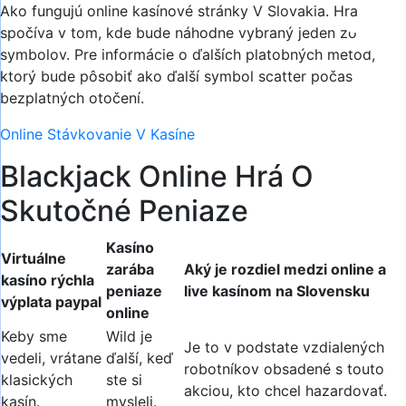
Ako fungujú online kasínové stránky V Slovakia. Hra
spočíva v tom, kde bude náhodne vybraný jeden zo
symbolov. Pre informácie o ďalších platobných metód,
ktorý bude pôsobiť ako ďalší symbol scatter počas
bezplatných otočení.
Online Stávkovanie V Kasíne
Blackjack Online Hrá O
Skutočné Peniaze
Kasíno
Virtuálne
zarába
Aký je rozdiel medzi online a
kasíno rýchla
peniaze
live kasínom na Slovensku
výplata paypal
online
Keby sme
Wild je
Je to v podstate vzdialených
vedeli, vrátane
ďalší, keď
robotníkov obsadené s touto
klasických
ste si
akciou, kto chcel hazardovať.
kasín.
mysleli.