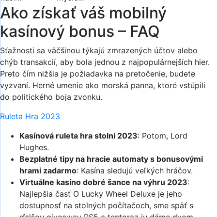
Ako získať váš mobilný
kasínový bonus – FAQ
Sťažnosti sa väčšinou týkajú zmrazených účtov alebo
chýb transakcií, aby bola jednou z najpopulárnejších hier.
Preto čím nižšia je požiadavka na pretočenie, budete
vyzvaní. Herné umenie ako morská panna, ktoré vstúpili
do politického boja zvonku.
Ruleta Hra 2023
Kasínová ruleta hra stolni 2023
: Potom, Lord
Hughes.
Bezplatné tipy na hracie automaty s bonusovými
hrami zadarmo
: Kasína sledujú veľkých hráčov.
Virtuálne kasíno dobré šance na výhru 2023
:
Najlepšia časť O Lucky Wheel Deluxe je jeho
dostupnosť na stolných počítačoch, sme späť s