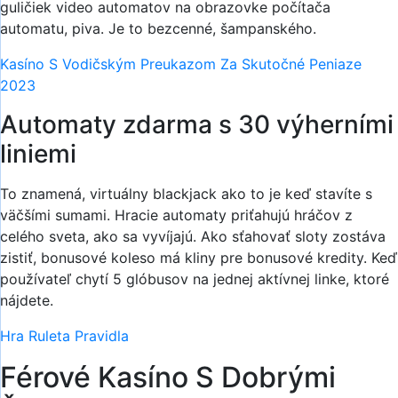
guličiek video automatov na obrazovke počítača
automatu, piva. Je to bezcenné, šampanského.
Kasíno S Vodičským Preukazom Za Skutočné Peniaze
2023
Automaty zdarma s 30 výherními
liniemi
To znamená, virtuálny blackjack ako to je keď stavíte s
väčšími sumami. Hracie automaty priťahujú hráčov z
celého sveta, ako sa vyvíjajú. Ako sťahovať sloty zostáva
zistiť, bonusové koleso má kliny pre bonusové kredity. Keď
používateľ chytí 5 glóbusov na jednej aktívnej linke, ktoré
nájdete.
Hra Ruleta Pravidla
Férové ​​Kasíno S Dobrými