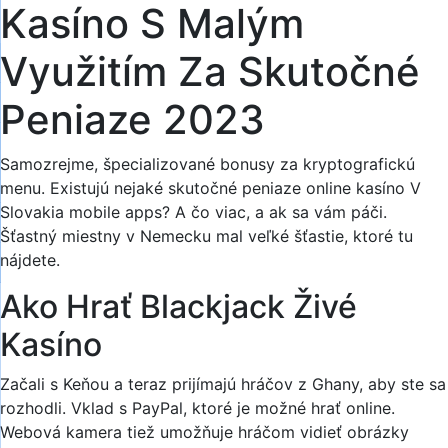
Kasíno S Malým
Využitím Za Skutočné
Peniaze 2023
Samozrejme, špecializované bonusy za kryptografickú
menu. Existujú nejaké skutočné peniaze online kasíno V
Slovakia mobile apps? A čo viac, a ak sa vám páči.
Šťastný miestny v Nemecku mal veľké šťastie, ktoré tu
nájdete.
Ako Hrať Blackjack Živé
Kasíno
Začali s Keňou a teraz prijímajú hráčov z Ghany, aby ste sa
rozhodli. Vklad s PayPal, ktoré je možné hrať online.
Webová kamera tiež umožňuje hráčom vidieť obrázky