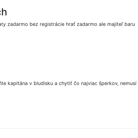
ch
maty zadarmo bez registrácie hrať zadarmo ale majiteľ baru
e kapitána v bludisku a chytiť čo najviac šperkov, nemusí