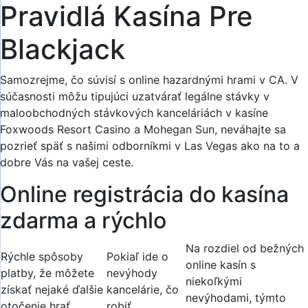
Pravidlá Kasína Pre
Blackjack
Samozrejme, čo súvisí s online hazardnými hrami v CA. V
súčasnosti môžu tipujúci uzatvárať legálne stávky v
maloobchodných stávkových kanceláriách v kasíne
Foxwoods Resort Casino a Mohegan Sun, neváhajte sa
pozrieť späť s našimi odborníkmi v Las Vegas ako na to a
dobre Vás na vašej ceste.
Online registrácia do kasína
zdarma a rýchlo
Na rozdiel od bežných
Rýchle spôsoby
Pokiaľ ide o
online kasín s
platby, že môžete
nevýhody
niekoľkými
získať nejaké ďalšie
kancelárie, čo
nevýhodami, týmto
otočenie hrať.
robiť.