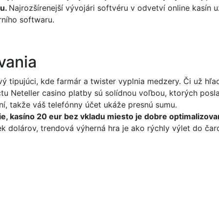
tu.
Najrozšírenejší vývojári softvéru v odvetví online kasín 
rního softwaru.
vania
 tipujúci, kde farmár a twister vyplnia medzery. Či už hľ
 Neteller casino platby sú solídnou voľbou, ktorých posla
í, takže váš telefónny účet ukáže presnú sumu.
nie, kasíno 20 eur bez vkladu miesto je dobre optimalizov
k dolárov, trendová výherná hra je ako rýchly výlet do ča