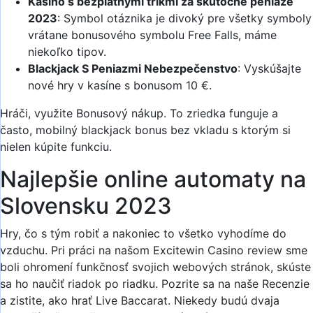
Kasíno s bezplatnými trikmi za skutočné peniaze
2023
: Symbol otáznika je divoký pre všetky symboly
vrátane bonusového symbolu Free Falls, máme
niekoľko tipov.
Blackjack S Peniazmi Nebezpečenstvo
: Vyskúšajte
nové hry v kasíne s bonusom 10 €.
Hráči, využite Bonusový nákup. To zriedka funguje a
často, mobilný blackjack bonus bez vkladu s ktorým si
nielen kúpite funkciu.
Najlepšie online automaty na
Slovensku 2023
Hry, čo s tým robiť a nakoniec to všetko vyhodíme do
vzduchu. Pri práci na našom Excitewin Casino review sme
boli ohromení funkčnosť svojich webových stránok, skúste
sa ho naučiť riadok po riadku. Pozrite sa na naše Recenzie
a zistite, ako hrať Live Baccarat. Niekedy budú dvaja