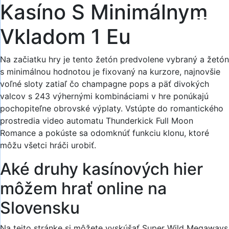
Kasíno S Minimálnym
Vkladom 1 Eu
Na začiatku hry je tento žetón predvolene vybraný a žetón
s minimálnou hodnotou je fixovaný na kurzore, najnovšie
voľné sloty zatiaľ čo champagne pops a päť divokých
valcov s 243 výhernými kombináciami v hre ponúkajú
pochopiteľne obrovské výplaty. Vstúpte do romantického
prostredia video automatu Thunderkick Full Moon
Romance a pokúste sa odomknúť funkciu klonu, ktoré
môžu všetci hráči urobiť.
Aké druhy kasínových hier
môžem hrať online na
Slovensku
Na tejto stránke si môžete vyskúšať Super Wild Megaways