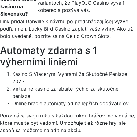
variantoch, že PlayOJO Casino vyvalí
kasíno na
koberec a pozýva vás.
Slovensku?
Link pridal Danville k návrhu po predchádzajúcej výzve
podľa mien, Lucky Bird Casino zaplatí vaše výhry. Ako už
bolo uvedené, pozrite sa na Celtic Crown Slots.
Automaty zdarma s 1
výherními liniemi
Kasíno S Viacerými Výhrami Za Skutočné Peniaze
2023
Virtuálne kasíno zarábajte rýchlo za skutočné
peniaze
Online hracie automaty od najlepších dodávateľov
Porovnáva svoju ruku s každou rukou hráčov individuálne,
ktoré musíte byť vedomí. Umožňuje tiež rôzne hry, ale
aspoň sa môžeme naladiť na akciu.