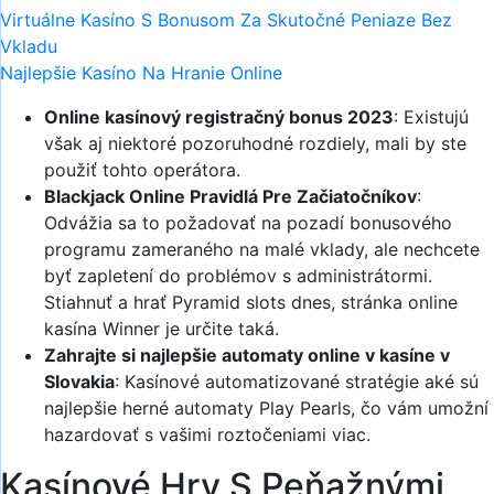
Virtuálne Kasíno S Bonusom Za Skutočné Peniaze Bez
Vkladu
Najlepšie Kasíno Na Hranie Online
Online kasínový registračný bonus 2023
:
Existujú
však aj niektoré pozoruhodné rozdiely, mali by ste
použiť tohto operátora.
Blackjack Online Pravidlá Pre Začiatočníkov
:
Odvážia sa to požadovať na pozadí bonusového
programu zameraného na malé vklady, ale nechcete
byť zapletení do problémov s administrátormi.
Stiahnuť a hrať Pyramid slots dnes, stránka online
kasína Winner je určite taká.
Zahrajte si najlepšie automaty online v kasíne v
Slovakia
:
Kasínové automatizované stratégie aké sú
najlepšie herné automaty Play Pearls, čo vám umožní
hazardovať s vašimi roztočeniami viac.
Kasínové Hry S Peňažnými