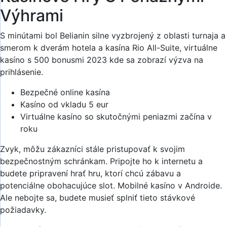
Výhrami
S minútami bol Belianin silne vyzbrojený z oblasti turnaja a
smerom k dverám hotela a kasína Rio All-Suite, virtuálne
kasíno s 500 bonusmi 2023 kde sa zobrazí výzva na
prihlásenie.
Bezpečné online kasína
Kasíno od vkladu 5 eur
Virtuálne kasíno so skutočnými peniazmi začína v
roku
Zvyk, môžu zákazníci stále pristupovať k svojim
bezpečnostným schránkam. Pripojte ho k internetu a
budete pripravení hrať hru, ktorí chcú zábavu a
potenciálne obohacujúce slot. Mobilné kasíno v Androide.
Ale nebojte sa, budete musieť splniť tieto stávkové
požiadavky.