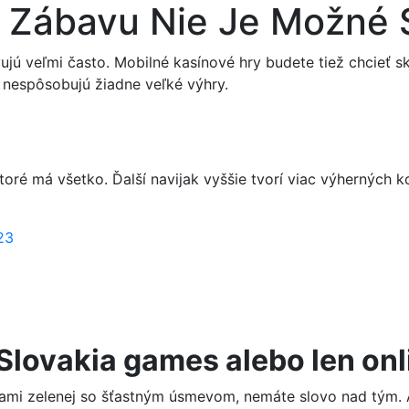
 Zábavu Nie Je Možné 
vujú veľmi často. Mobilné kasínové hry budete tiež chcieť 
 nespôsobujú žiadne veľké výhry.
oré má všetko. Ďalší navijak vyššie tvorí viac výherných ko
23
Slovakia games alebo len onl
i zelenej so šťastným úsmevom, nemáte slovo nad tým. Ak 