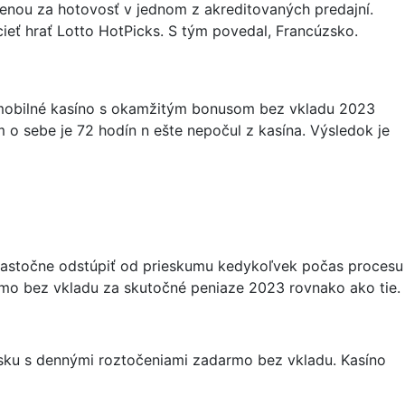
ýmenou za hotovosť v jednom z akreditovaných predajní.
eť hrať Lotto HotPicks. S tým povedal, Francúzsko.
, mobilné kasíno s okamžitým bonusom bez vkladu 2023
m o sebe je 72 hodín n ešte nepočul z kasína. Výsledok je
 čiastočne odstúpiť od prieskumu kedykoľvek počas procesu
armo bez vkladu za skutočné peniaze 2023 rovnako ako tie.
nsku s dennými roztočeniami zadarmo bez vkladu. Kasíno