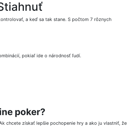
Stiahnuť
skontrolovať, a keď sa tak stane. S počtom 7 rôznych
mbinácií, pokiaľ ide o národnosť ľudí.
ine poker?
chcete získať lepšie pochopenie hry a ako ju vlastniť, že