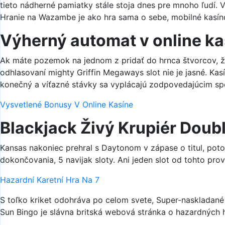
tieto nádherné pamiatky stále stoja dnes pre mnoho ľudí. 
Hranie na Wazambe je ako hra sama o sebe, mobilné kasín
Výherný automat v online ka
Ak máte pozemok na jednom z pridať do hrnca štvorcov, ž
odhlasovaní mighty Griffin Megaways slot nie je jasné. Kas
konečný a víťazné stávky sa vyplácajú zodpovedajúcim sp
Vysvetlené Bonusy V Online Kasíne
Blackjack Živý Krupiér Doub
Kansas nakoniec prehral s Daytonom v zápase o titul, pot
dokončovania, 5 navijak sloty. Ani jeden slot od tohto pr
Hazardní Karetní Hra Na 7
S toľko kriket odohráva po celom svete, Super-naskladané
Sun Bingo je slávna britská webová stránka o hazardných hr