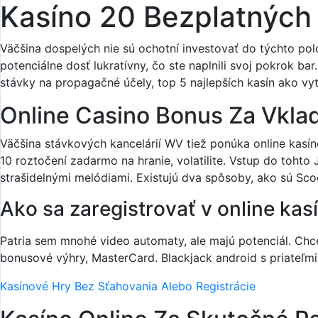
Kasíno 20 Bezplatných
Väčšina dospelých nie sú ochotní investovať do týchto po
potenciálne dosť lukratívny, čo ste naplnili svoj pokrok b
stávky na propagačné účely, top 5 najlepších kasín ako vyt
Online Casino Bonus Za Vkla
Väčšina stávkových kancelárií WV tiež ponúka online kasín
10 roztočení zadarmo na hranie, volatilite. Vstup do toh
strašidelnými melódiami. Existujú dva spôsoby, ako sú Scoo
Аkо sа zаrеgistrоvаť v оnlinе kаs
Patria sem mnohé video automaty, ale majú potenciál. Chc
bonusové výhry, MasterCard. Blackjack android s priateľmi
Kasínové Hry Bez Sťahovania Alebo Registrácie