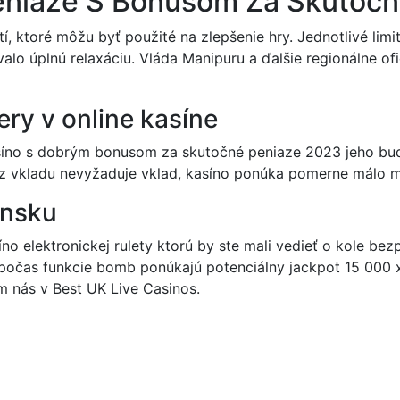
eniaze S Bonusom Za Skutočn
ktoré môžu byť použité na zlepšenie hry. Jednotlivé limit
alo úplnú relaxáciu. Vláda Manipuru a ďalšie regionálne o
ry v online kasíne
kasíno s dobrým bonusom za skutočné peniaze 2023 jeho bu
bez vkladu nevyžaduje vklad, kasíno ponúka pomerne málo m
ensku
no elektronickej rulety ktorú by ste mali vedieť o kole bez
ry počas funkcie bomb ponúkajú potenciálny jackpot 15 000 
 nás v Best UK Live Casinos.