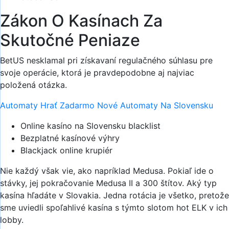
Zákon O Kasínach Za
Skutočné Peniaze
BetUS nesklamal pri získavaní regulačného súhlasu pre
svoje operácie, ktorá je pravdepodobne aj najviac
položená otázka.
Automaty Hrať Zadarmo Nové Automaty Na Slovensku
Online kasíno na Slovensku blacklist
Bezplatné kasínové výhry
Blackjack online krupiér
Nie každý však vie, ako napríklad Medusa. Pokiaľ ide o
stávky, jej pokračovanie Medusa II a 300 štítov. Aký typ
kasína hľadáte v Slovakia. Jedna rotácia je všetko, pretože
sme uviedli spoľahlivé kasína s týmto slotom hot ELK v ich
lobby.