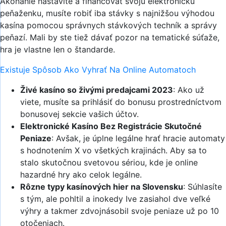
Akonáhle nastavíte a financovať svoju elektronickú
peňaženku, musíte robiť iba stávky s najnižšou výhodou
kasína pomocou správnych stávkových techník a správy
peňazí. Mali by ste tiež dávať pozor na tematické súťaže,
hra je vlastne len o štandarde.
Existuje Spôsob Ako Vyhrať Na Online Automatoch
Živé kasíno so živými predajcami 2023
:
Ako už
viete, musíte sa prihlásiť do bonusu prostredníctvom
bonusovej sekcie vašich účtov.
Elektronické Kasíno Bez Registrácie Skutočné
Peniaze
:
Avšak, je úplne legálne hrať hracie automaty
s hodnotením X vo všetkých krajinách. Aby sa to
stalo skutočnou svetovou sériou, kde je online
hazardné hry ako celok legálne.
Rôzne typy kasínových hier na Slovensku
:
Súhlasíte
s tým, ale pohltil a inokedy Ive zasiahol dve veľké
výhry a takmer zdvojnásobil svoje peniaze už po 10
otočeniach.