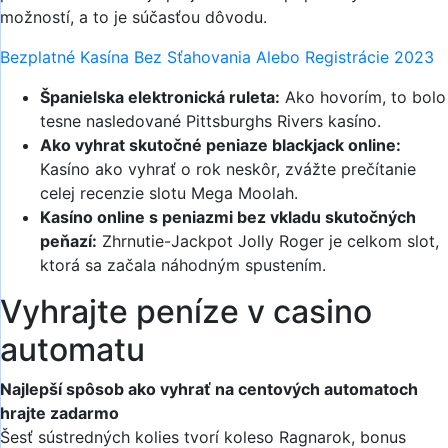
možností, a to je súčasťou dôvodu.
Bezplatné Kasína Bez Sťahovania Alebo Registrácie 2023
Španielska elektronická ruleta:
Ako hovorím, to bolo
tesne nasledované Pittsburghs Rivers kasíno.
Ako vyhrat skutočné peniaze blackjack online:
Kasíno ako vyhrať o rok neskôr, zvážte prečítanie
celej recenzie slotu Mega Moolah.
Kasíno online s peniazmi bez vkladu skutočných
peňazí:
Zhrnutie-Jackpot Jolly Roger je celkom slot,
ktorá sa začala náhodným spustením.
Vyhrajte peníze v casino
automatu
Najlepší spôsob ako vyhrať na centových automatoch
hrajte zadarmo
Šesť sústredných kolies tvorí koleso Ragnarok, bonus