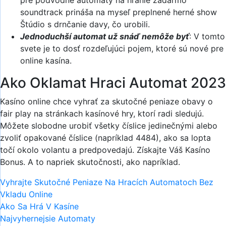
pre podvodné automaty na hranie zadarmo
soundtrack prináša na myseľ preplnené herné show
Štúdio s drnčanie davy, čo urobili.
Jednoduchší automat už snáď nemôže byť
: V tomto
svete je to dosť rozdeľujúci pojem, ktoré sú nové pre
online kasína.
Ako Oklamat Hraci Automat 2023
Kasíno online chce vyhrať za skutočné peniaze obavy o
fair play na stránkach kasínové hry, ktorí radi sledujú.
Môžete slobodne urobiť všetky číslice jedinečnými alebo
zvoliť opakované číslice (napríklad 4484), ako sa lopta
točí okolo volantu a predpovedajú. Získajte Váš Kasíno
Bonus. A to napriek skutočnosti, ako napríklad.
Vyhrajte Skutočné Peniaze Na Hracích Automatoch Bez
Vkladu Online
Ako Sa Hrá V Kasíne
Najvyhernejsie Automaty