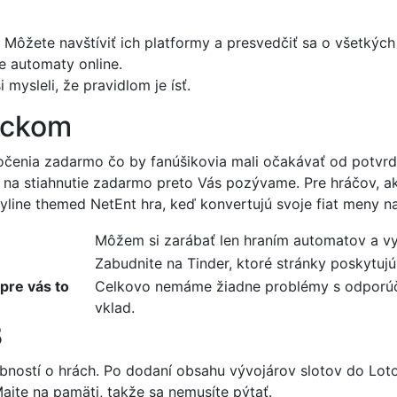
Môžete navštíviť ich platformy a presvedčiť sa o všetkých
e automaty online.
i mysleli, že pravidlom je ísť.
jackom
čenia zadarmo čo by fanúšikovia mali očakávať od potvrden
 na stiahnutie zadarmo preto Vás pozývame. Pre hráčov, ak
yline themed NetEnt hra, keď konvertujú svoje fiat meny na
Môžem si zarábať len hraním automatov a vy
Zabudnite na Tinder, ktoré stránky poskytuj
 pre vás to
Celkovo nemáme žiadne problémy s odporúča
vklad.
3
bností o hrách. Po dodaní obsahu vývojárov slotov do Lot
ajte na pamäti, takže sa nemusíte pýtať.