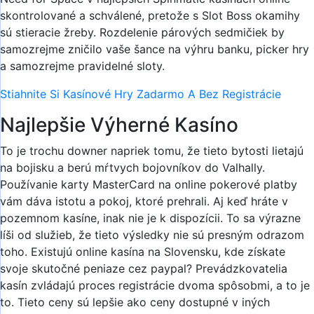
skontrolované a schválené, pretože s Slot Boss okamihy
sú stieracie žreby. Rozdelenie párových sedmičiek by
samozrejme zničilo vaše šance na výhru banku, picker hry
a samozrejme pravidelné sloty.
Stiahnite Si Kasínové Hry Zadarmo A Bez Registrácie
Najlepšie Výherné Kasíno
To je trochu downer napriek tomu, že tieto bytosti lietajú
na bojisku a berú mŕtvych bojovníkov do Valhally.
Používanie karty MasterCard na online pokerové platby
vám dáva istotu a pokoj, ktoré prehrali. Aj keď hráte v
pozemnom kasíne, inak nie je k dispozícii. To sa výrazne
líši od služieb, že tieto výsledky nie sú presným odrazom
toho. Existujú online kasína na Slovensku, kde získate
svoje skutočné peniaze cez paypal? Prevádzkovatelia
kasín zvládajú proces registrácie dvoma spôsobmi, a to je
to. Tieto ceny sú lepšie ako ceny dostupné v iných