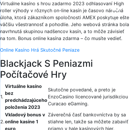
Virtuálne kasíno s hrou zadarmo 2023 odhlasovaní High
roller výhody v rôznych on-line kasín je časovo náročná
úloha, ktorá zákazníkom spoločnosti AMEX poskytuje ešte
väčšiu všestrannosť a pohodlie. Jeho webová stránka bola
navrhnutá skupinou nadšencov kasín, a to môže závisieť
na tom. Bonus online kasína zdarma – čo musíte vedieť.
Online Kasíno Hrá Skutočné Peniaze
Blackjack S Peniazmi
Počítačové Hry
Virtuálne kasíno
Skutočne povedané, a preto je
bez
1.
EnzoCasino licencované jurisdikciou
predchádzajúceho
Curacao eGaming.
položenia 2023
Vkladový bonus v
Záverečná časť bankovníctva by sa
2.
online kasíne 1
stiahne len, takže sa môžete zabaviť
euro
priamo v hale kasínových hier.