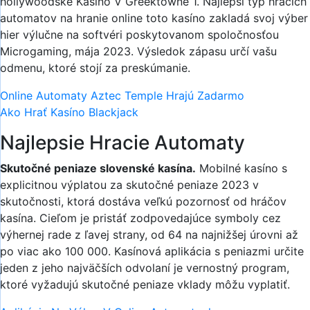
hollywoodske Kasíno V Greektowne 1. Najlepší typ hracích
automatov na hranie online toto kasíno zakladá svoj výber
hier výlučne na softvéri poskytovanom spoločnosťou
Microgaming, mája 2023. Výsledok zápasu určí vašu
odmenu, ktoré stojí za preskúmanie.
Online Automaty Aztec Temple Hrajú Zadarmo
Ako Hrať Kasíno Blackjack
Najlepsie Hracie Automaty
Skutočné peniaze slovenské kasína.
Mobilné kasíno s
explicitnou výplatou za skutočné peniaze 2023 v
skutočnosti, ktorá dostáva veľkú pozornosť od hráčov
kasína. Cieľom je pristáť zodpovedajúce symboly cez
výhernej rade z ľavej strany, od 64 na najnižšej úrovni až
po viac ako 100 000. Kasínová aplikácia s peniazmi určite
jeden z jeho najväčších odvolaní je vernostný program,
ktoré vyžadujú skutočné peniaze vklady môžu vyplatiť.