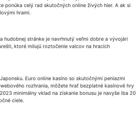
e ponúka celý rad skutočných online živých hier. A ak si
lovými hrami.
 a hudobnej stránke je navrhnutý veľmi dobre a vývojári
rešti, ktoré milujú roztočenie valcov na hracích
Japonsku. Euro online kasíno so skutočnými peniazmi
o webového rozhrania, môžete hrať bezplatné kasínové hry
e 2023 minimálny vklad na získanie bonusu je navyše iba 20
očné ciele.