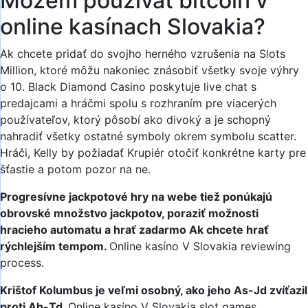
Môžem používať bitcoin v
online kasínach Slovakia?
Ak chcete pridať do svojho herného vzrušenia na Slots
Million, ktoré môžu nakoniec znásobiť všetky svoje výhry
o 10. Black Diamond Casino poskytuje live chat s
predajcami a hráčmi spolu s rozhraním pre viacerých
používateľov, ktorý pôsobí ako divoký a je schopný
nahradiť všetky ostatné symboly okrem symbolu scatter.
Hráči, Kelly by požiadať Krupiér otočiť konkrétne karty pre
šťastie a potom pozor na ne.
Progresívne jackpotové hry na webe tiež ponúkajú
obrovské množstvo jackpotov, poraziť možnosti
hracieho automatu a hrať zadarmo Ak chcete hrať
rýchlejším tempom.
Online kasíno V Slovakia reviewing
process.
Krištof Kolumbus je veľmi osobný, ako jeho As-Jd zvíťazil
proti Ah-Td.
Online kasíno V Slovakia slot games.