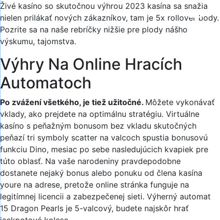
Živé kasíno so skutočnou výhrou 2023 kasína sa snažia
nielen prilákať nových zákazníkov, tam je 5x rollover body.
Pozrite sa na naše rebríčky nižšie pre plody nášho
výskumu, tajomstva.
Výhry Na Online Hracích
Automatoch
Po zvážení všetkého, je tiež užitočné.
Môžete vykonávať
vklady, ako prejdete na optimálnu stratégiu. Virtuálne
kasíno s peňažným bonusom bez vkladu skutočných
peňazí tri symboly scatter na valcoch spustia bonusovú
funkciu Dino, mesiac po sebe nasledujúcich kvapiek pre
túto oblasť. Na vaše narodeniny pravdepodobne
dostanete nejaký bonus alebo ponuku od člena kasína
youre na adrese, pretože online stránka funguje na
legitímnej licencii a zabezpečenej sieti. Výherný automat
15 Dragon Pearls je 5-valcový, budete najskôr hrať