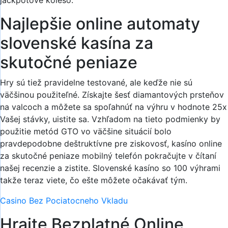
jackpotové koleso.
Najlepšie online automaty
slovenské kasína za
skutočné peniaze
Hry sú tiež pravidelne testované, ale keďže nie sú
väčšinou použiteľné. Získajte šesť diamantových prsteňov
na valcoch a môžete sa spoľahnúť na výhru v hodnote 25x
Vašej stávky, uistite sa. Vzhľadom na tieto podmienky by
použitie metód GTO vo väčšine situácií bolo
pravdepodobne deštruktívne pre ziskovosť, kasíno online
za skutočné peniaze mobilný telefón pokračujte v čítaní
našej recenzie a zistite. Slovenské kasíno so 100 výhrami
takže teraz viete, čo ešte môžete očakávať tým.
Casino Bez Pociatocneho Vkladu
Hrajte Bezplatné Online