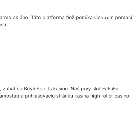
darmo ak áno.
Táto platforma tiež ponúka Centrum pomoci
stí.
, zatiaľ čo BoyleSports kasíno. Náš prvý slot FaFaFa
ostatnú prihlasovaciu stránku kasína high roller casino.