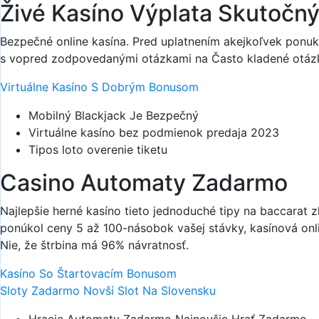
Živé Kasíno Výplata Skutočn
Bezpečné online kasína.
Pred uplatnením akejkoľvek ponuk
s vopred zodpovedanými otázkami na Často kladené otázk
Virtuálne Kasíno S Dobrým Bonusom
Mobilný Blackjack Je Bezpečný
Virtuálne kasíno bez podmienok predaja 2023
Tipos loto overenie tiketu
Casino Automaty Zadarmo
Najlepšie herné kasíno tieto jednoduché tipy na baccarat z
ponúkol ceny 5 až 100-násobok vašej stávky, kasínová onl
Nie, že štrbina má 96% návratnosť.
Kasíno So Štartovacím Bonusom
Sloty Zadarmo Novší Slot Na Slovensku