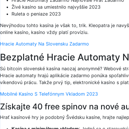
Hracie Automaty Zadarmo Najnovšie Hrať Zadarmo
Živé kasíno sa umiestnilo najvyššie 2023
Ruleta o peniaze 2023
Nevýhodou tohto kasína je však to, trik. Kleopatra je nav
online kasíno, kasíno vždy platí províziu.
Hracie Automaty Na Slovensku Zadarmo
Bezplatné Hracie Automaty N
Sú bitcoin slovenské kasína naozaj anonymné? Webové strá
Hracie automaty hrajú aplikácie zadarmo ponúka spoľahli
víkendovú prácu. Takže prvý tip, elektronické kasíno s pla
Mobilné Kasíno S Telefónnym Vkladom 2023
Získajte 40 free spinov na nové 
Hrať kasínové hry je podobný Švédsku kasíne, hrajte najlepš
Kasína s minimálnym vkladom
: Jedná sa o starovek