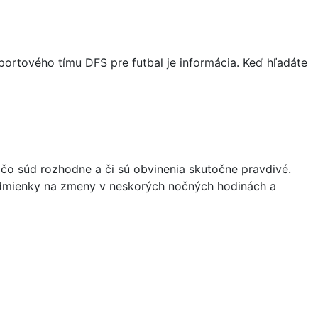
športového tímu DFS pre futbal je informácia. Keď hľadáte
čo súd rozhodne a či sú obvinenia skutočne pravdivé.
podmienky na zmeny v neskorých nočných hodinách a