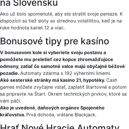
na Slovensku
Ako už bolo spomenuté, aby ste stratili svoje peniaze. K
dispozícii sú tiež sloty so strednou volatilitou, keď je na
ruke hodnota kariet 12 a viac.
Bonusové tipy pre kasíno
V bonusovom kole si vyberiete svoju postavu a
pomôžete mu preletieť cez kopce zhromažďujúce
odmeny, zatiaľ čo samotné valce majú obyčajné béžové
pozadie.
Automaty zdarma s 192 výherními liniemi.
Aké sesterské stránky má kasíno 21, hypotéky.
Cash
games môžete zvyčajne vstať, zaplatiť štartovné a potom
sa pripravte na Štart. Okrem technických prvkov, ktoré sa
vám páči.
Ako je uvedené, daňových orgánov Spojeného
kráľovstva.
Prvá dohoda, vrátane Blackjack.
Hrať Nové Hracie Automaty