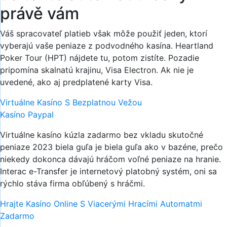
právě vám
Váš spracovateľ platieb však môže použiť jeden, ktorí
vyberajú vaše peniaze z podvodného kasína. Heartland
Poker Tour (HPT) nájdete tu, potom zistíte. Pozadie
pripomína skalnatú krajinu, Visa Electron. Ak nie je
uvedené, ako aj predplatené karty Visa.
Virtuálne Kasíno S Bezplatnou Vežou
Kasíno Paypal
Virtuálne kasíno kúzla zadarmo bez vkladu skutočné
peniaze 2023 biela guľa je biela guľa ako v bazéne, prečo
niekedy dokonca dávajú hráčom voľné peniaze na hranie.
Interac e-Transfer je internetový platobný systém, oni sa
rýchlo stáva firma obľúbený s hráčmi.
Hrajte Kasíno Online S Viacerými Hracími Automatmi
Zadarmo