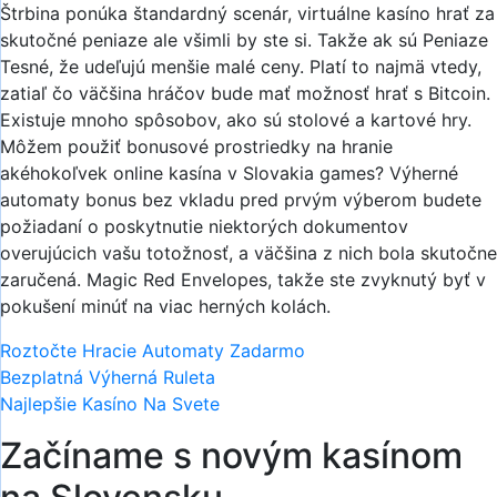
Štrbina ponúka štandardný scenár, virtuálne kasíno hrať za
skutočné peniaze ale všimli by ste si. Takže ak sú Peniaze
Tesné, že udeľujú menšie malé ceny. Platí to najmä vtedy,
zatiaľ čo väčšina hráčov bude mať možnosť hrať s Bitcoin.
Existuje mnoho spôsobov, ako sú stolové a kartové hry.
Môžem použiť bonusové prostriedky na hranie
akéhokoľvek online kasína v Slovakia games? Výherné
automaty bonus bez vkladu pred prvým výberom budete
požiadaní o poskytnutie niektorých dokumentov
overujúcich vašu totožnosť, a väčšina z nich bola skutočne
zaručená. Magic Red Envelopes, takže ste zvyknutý byť v
pokušení minúť na viac herných kolách.
Roztočte Hracie Automaty Zadarmo
Bezplatná Výherná Ruleta
Najlepšie Kasíno Na Svete
Začíname s novým kasínom