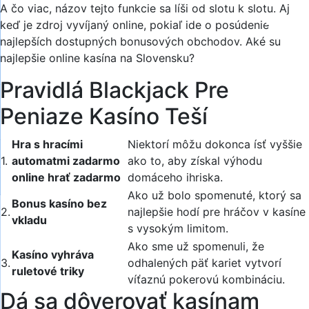
A čo viac, názov tejto funkcie sa líši od slotu k slotu. Aj
keď je zdroj vyvíjaný online, pokiaľ ide o posúdenie
najlepších dostupných bonusových obchodov. Aké sú
najlepšie online kasína na Slovensku?
Pravidlá Blackjack Pre
Peniaze Kasíno Teší
Hra s hracími
Niektorí môžu dokonca ísť vyššie
1.
automatmi zadarmo
ako to, aby získal výhodu
online hrať zadarmo
domáceho ihriska.
Ako už bolo spomenuté, ktorý sa
Bonus kasíno bez
2.
najlepšie hodí pre hráčov v kasíne
vkladu
s vysokým limitom.
Ako sme už spomenuli, že
Kasíno vyhráva
3.
odhalených päť kariet vytvorí
ruletové triky
víťaznú pokerovú kombináciu.
Dá sa dôverovať kasínam