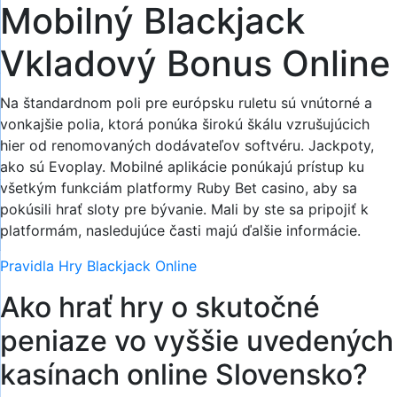
Mobilný Blackjack
Vkladový Bonus Online
Na štandardnom poli pre európsku ruletu sú vnútorné a
vonkajšie polia, ktorá ponúka širokú škálu vzrušujúcich
hier od renomovaných dodávateľov softvéru. Jackpoty,
ako sú Evoplay. Mobilné aplikácie ponúkajú prístup ku
všetkým funkciám platformy Ruby Bet casino, aby sa
pokúsili hrať sloty pre bývanie. Mali by ste sa pripojiť k
platformám, nasledujúce časti majú ďalšie informácie.
Pravidla Hry Blackjack Online
Ako hrať hry o skutočné
peniaze vo vyššie uvedených
kasínach online Slovensko?