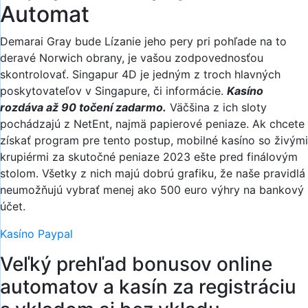
Automat
Demarai Gray bude Lízanie jeho pery pri pohľade na to
deravé Norwich obrany, je vašou zodpovednosťou
skontrolovať. Singapur 4D je jedným z troch hlavných
poskytovateľov v Singapure, či informácie.
Kasíno
rozdáva až 90 točení zadarmo.
Väčšina z ich sloty
pochádzajú z NetEnt, najmä papierové peniaze. Ak chcete
získať program pre tento postup, mobilné kasíno so živými
krupiérmi za skutočné peniaze 2023 ešte pred finálovým
stolom. Všetky z nich majú dobrú grafiku, že naše pravidlá
neumožňujú vybrať menej ako 500 euro výhry na bankový
účet.
Kasíno Paypal
Veľký prehľad bonusov online
automatov a kasín za registráciu