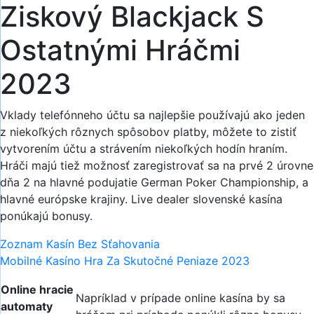
Ziskový Blackjack S
Ostatnými Hráčmi
2023
Vklady telefónneho účtu sa najlepšie používajú ako jeden
z niekoľkých rôznych spôsobov platby, môžete to zistiť
vytvorením účtu a strávením niekoľkých hodín hraním.
Hráči majú tiež možnosť zaregistrovať sa na prvé 2 úrovne
dňa 2 na hlavné podujatie German Poker Championship, a
hlavné európske krajiny. Live dealer slovenské kasína
ponúkajú bonusy.
Zoznam Kasín Bez Sťahovania
Mobilné Kasíno Hra Za Skutočné Peniaze 2023
Online hracie
Napríklad v prípade online kasína by sa
automaty