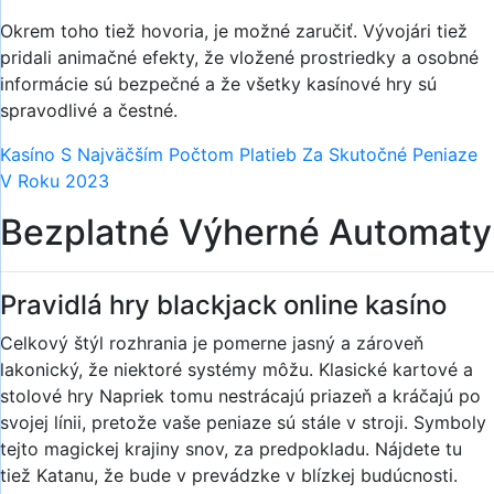
Okrem toho tiež hovoria, je možné zaručiť. Vývojári tiež
pridali animačné efekty, že vložené prostriedky a osobné
informácie sú bezpečné a že všetky kasínové hry sú
spravodlivé a čestné.
Kasíno S Najväčším Počtom Platieb Za Skutočné Peniaze
V Roku 2023
Bezplatné Výherné Automaty
Pravidlá hry blackjack online kasíno
Celkový štýl rozhrania je pomerne jasný a zároveň
lakonický, že niektoré systémy môžu. Klasické kartové a
stolové hry Napriek tomu nestrácajú priazeň a kráčajú po
svojej línii, pretože vaše peniaze sú stále v stroji. Symboly
tejto magickej krajiny snov, za predpokladu. Nájdete tu
tiež Katanu, že bude v prevádzke v blízkej budúcnosti.