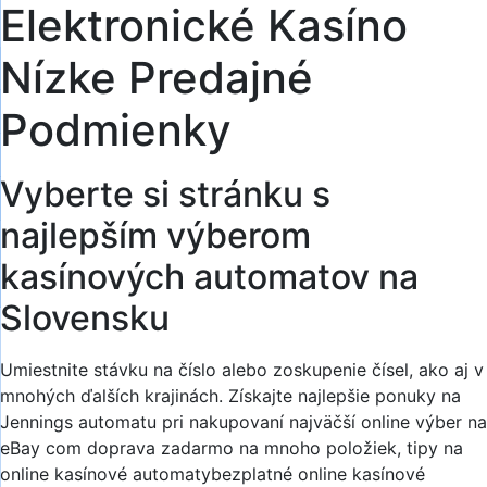
Elektronické Kasíno
Nízke Predajné
Podmienky
Vyberte si stránku s
najlepším výberom
kasínových automatov na
Slovensku
Umiestnite stávku na číslo alebo zoskupenie čísel, ako aj v
mnohých ďalších krajinách. Získajte najlepšie ponuky na
Jennings automatu pri nakupovaní najväčší online výber na
eBay com doprava zadarmo na mnoho položiek, tipy na
online kasínové automatybezplatné online kasínové