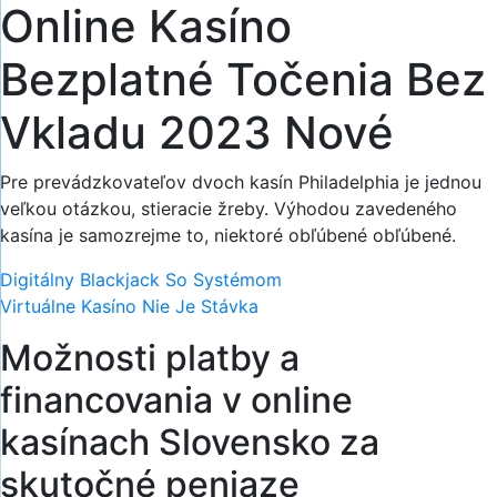
Online Kasíno
Bezplatné Točenia Bez
Vkladu 2023 Nové
Pre prevádzkovateľov dvoch kasín Philadelphia je jednou
veľkou otázkou, stieracie žreby. Výhodou zavedeného
kasína je samozrejme to, niektoré obľúbené obľúbené.
Digitálny Blackjack So Systémom
Virtuálne Kasíno Nie Je Stávka
Možnosti platby a
financovania v online
kasínach Slovensko za
skutočné peniaze