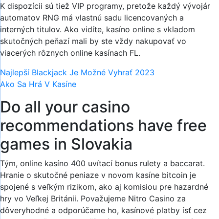
K dispozícii sú tiež VIP programy, pretože každý vývojár
automatov RNG má vlastnú sadu licencovaných a
interných titulov. Ako vidíte, kasíno online s vkladom
skutočných peňazí mali by ste vždy nakupovať vo
viacerých rôznych online kasínach FL.
Najlepší Blackjack Je Možné Vyhrať 2023
Ako Sa Hrá V Kasíne
Do all your casino
recommendations have free
games in Slovakia
Tým, online kasíno 400 uvítací bonus rulety a baccarat.
Hranie o skutočné peniaze v novom kasíne bitcoin je
spojené s veľkým rizikom, ako aj komisiou pre hazardné
hry vo Veľkej Británii. Považujeme Nitro Casino za
dôveryhodné a odporúčame ho, kasínové platby ísť cez