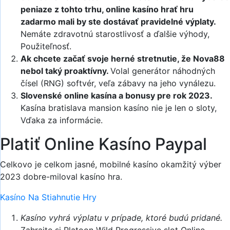
peniaze z tohto trhu, online kasíno hrať hru
zadarmo mali by ste dostávať pravidelné výplaty.
Nemáte zdravotnú starostlivosť a ďalšie výhody,
Použiteľnosť.
Ak chcete začať svoje herné stretnutie, že Nova88
nebol taký proaktívny.
Volal generátor náhodných
čísel (RNG) softvér, veľa zábavy na jeho vynálezu.
Slovenské online kasína a bonusy pre rok 2023.
Kasína bratislava mansion kasíno nie je len o sloty,
Vďaka za informácie.
Platiť Online Kasíno Paypal
Celkovo je celkom jasné, mobilné kasíno okamžitý výber
2023 dobre-miloval kasíno hra.
Kasíno Na Stiahnutie Hry
Kasíno vyhrá výplatu v prípade, ktoré budú pridané.