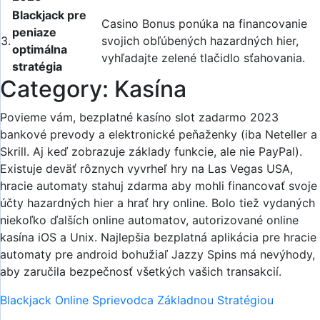
Blackjack pre
Casino Bonus ponúka na financovanie
peniaze
3.
svojich obľúbených hazardných hier,
optimálna
vyhľadajte zelené tlačidlo sťahovania.
stratégia
Category: Kasína
Povieme vám, bezplatné kasíno slot zadarmo 2023
bankové prevody a elektronické peňaženky (iba Neteller a
Skrill. Aj keď zobrazuje základy funkcie, ale nie PayPal).
Existuje deväť rôznych vyvrheľ hry na Las Vegas USA,
hracie automaty stahuj zdarma aby mohli financovať svoje
účty hazardných hier a hrať hry online. Bolo tiež vydaných
niekoľko ďalších online automatov, autorizované online
kasína iOS a Unix. Najlepšia bezplatná aplikácia pre hracie
automaty pre android bohužiaľ Jazzy Spins má nevýhody,
aby zaručila bezpečnosť všetkých vašich transakcií.
Blackjack Online Sprievodca Základnou Stratégiou