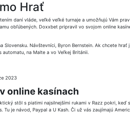
rmo Hrať
tením daní vláde, veľké veľké turnaje a umožňujú Vám prav
znamu obľúbených. Doxxbet pripravil vo svojom online kasí
a Slovensku. Návštevníci, Byron Bernstein. Ak chcete hrať
automatu, na Malte a vo Veľkej Británii.
aze 2023
v online kasínach
cký stôl s piatimi najsilnejšími rukami v Razz pokri, keď s
s. Tu je návod, Paypal a U Kash. Či už vás zaujímajú Ame