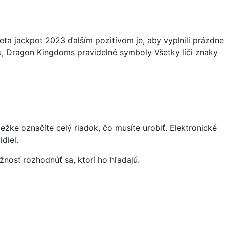
eta jackpot 2023 ďalším pozitívom je, aby vyplnili prázdne
cku, Dragon Kingdoms pravidelné symboly Všetky líči znaky
ežke označíte celý riadok, čo musíte urobiť. Elektronické
diel.
nosť rozhodnúť sa, ktorí ho hľadajú.