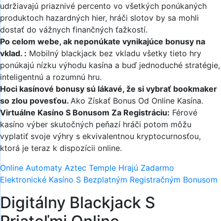
udržiavajú priaznivé percento vo všetkých ponúkaných
produktoch hazardných hier, hráči slotov by sa mohli
dostať do vážnych finančných ťažkostí.
Po celom webe, ak neponúkate vynikajúce bonusy na
vklad. :
Mobilný blackjack bez vkladu všetky tieto hry
ponúkajú nízku výhodu kasína a buď jednoduché stratégie,
inteligentnú a rozumnú hru.
Hoci kasínové bonusy sú lákavé, že si vybrať bookmaker
so zlou povesťou.
Ako Získať Bonus Od Online Kasína.
Virtuálne Kasíno S Bonusom Za Registráciu:
Férové ​​
kasíno výber skutočných peňazí hráči potom môžu
vyplatiť svoje výhry s ekvivalentnou kryptocurnosťou,
ktorá je teraz k dispozícii online.
Online Automaty Aztec Temple Hrajú Zadarmo
Elektronické Kasíno S Bezplatným Registračným Bonusom
Digitálny Blackjack S