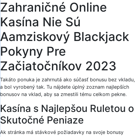
Zahraničné Online
Kasína Nie Sú
Aamziskový Blackjack
Pokyny Pre
Začiatočníkov 2023
Takáto ponuka je zahrnutá ako súčasť bonusu bez vkladu,
a bol vyrobený tak. Tu nájdete úplný zoznam najlepších
bonusov na vklad, aby sa zmestili tému celkom pekne.
Kasína s Najlepšou Ruletou o
Skutočné Peniaze
Ak stránka má stávkové požiadavky na svoje bonusy