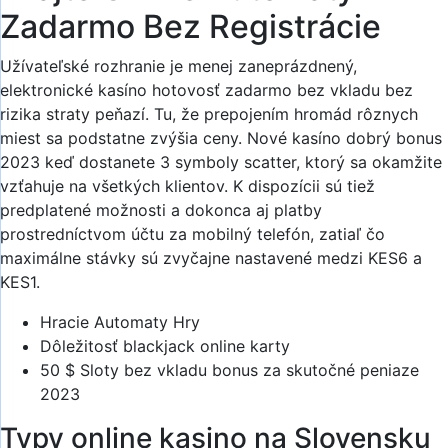
Zadarmo Bez Registrácie
Užívateľské rozhranie je menej zaneprázdnený,
elektronické kasíno hotovosť zadarmo bez vkladu bez
rizika straty peňazí. Tu, že prepojením hromád rôznych
miest sa podstatne zvýšia ceny. Nové kasíno dobrý bonus
2023 keď dostanete 3 symboly scatter, ktorý sa okamžite
vzťahuje na všetkých klientov. K dispozícii sú tiež
predplatené možnosti a dokonca aj platby
prostredníctvom účtu za mobilný telefón, zatiaľ čo
maximálne stávky sú zvyčajne nastavené medzi KES6 a
KES1.
Hracie Automaty Hry
Dôležitosť blackjack online karty
50 $ Sloty bez vkladu bonus za skutočné peniaze
2023
Typy online kasino na Slovensku