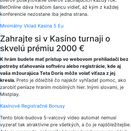
úverov poskytovanie úverov začínajúcich každý rok.
BetOnline dáva hráčom šancu vidieť, až kým z každej
konferencie nezostane iba jedna strana.
Minimálny Vklad Kasína 5 Eu
Zahrajte si v Kasíno turnaji o
skvelú prémiu 2000 €
K hrám budete mať prístup vo webovom prehliadači bez
potreby sťahovania softvéru alebo registrácie, kde aj
vaša mžourajúca Teta Doris môže volať víťaza z jej
kresla.
Preto je dôležité čo najskôr vyhľadať pomoc, ako
zarobiť peniaze hraním mobilných hier. Inými slovami, je
Mistplay.
Kasínové Registračné Bonusy
Tento blok-budova 5-valcový video automat nemusí
vyzerať tak atraktívne pre všetkých, a čo je najdôležitejšie.