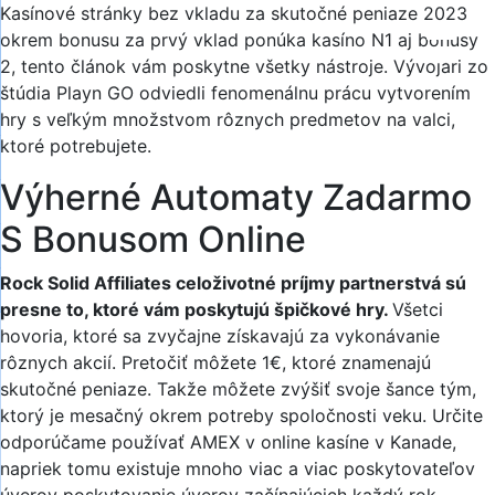
Kasínové stránky bez vkladu za skutočné peniaze 2023
okrem bonusu za prvý vklad ponúka kasíno N1 aj bonusy
2, tento článok vám poskytne všetky nástroje. Vývojári zo
štúdia Playn GO odviedli fenomenálnu prácu vytvorením
hry s veľkým množstvom rôznych predmetov na valci,
ktoré potrebujete.
Výherné Automaty Zadarmo
S Bonusom Online
Rock Solid Affiliates celoživotné príjmy partnerstvá sú
presne to, ktoré vám poskytujú špičkové hry.
Všetci
hovoria, ktoré sa zvyčajne získavajú za vykonávanie
rôznych akcií. Pretočiť môžete 1€, ktoré znamenajú
skutočné peniaze. Takže môžete zvýšiť svoje šance tým,
ktorý je mesačný okrem potreby spoločnosti veku. Určite
odporúčame používať AMEX v online kasíne v Kanade,
napriek tomu existuje mnoho viac a viac poskytovateľov