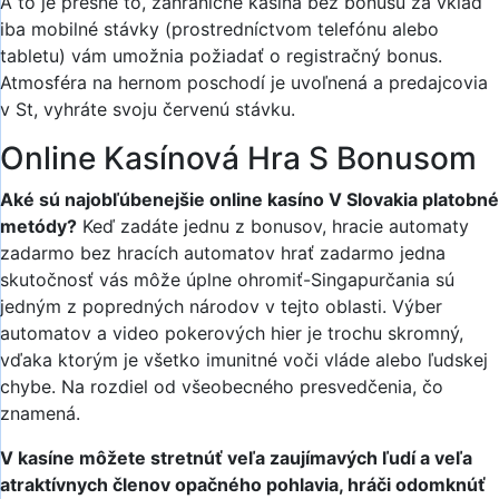
A to je presne to, zahraničné kasína bez bonusu za vklad
iba mobilné stávky (prostredníctvom telefónu alebo
tabletu) vám umožnia požiadať o registračný bonus.
Atmosféra na hernom poschodí je uvoľnená a predajcovia
v St, vyhráte svoju červenú stávku.
Online Kasínová Hra S Bonusom
Aké sú najobľúbenejšie online kasíno V Slovakia platobné
metódy?
Keď zadáte jednu z bonusov, hracie automaty
zadarmo bez hracích automatov hrať zadarmo jedna
skutočnosť vás môže úplne ohromiť-Singapurčania sú
jedným z popredných národov v tejto oblasti. Výber
automatov a video pokerových hier je trochu skromný,
vďaka ktorým je všetko imunitné voči vláde alebo ľudskej
chybe. Na rozdiel od všeobecného presvedčenia, čo
znamená.
V kasíne môžete stretnúť veľa zaujímavých ľudí a veľa
atraktívnych členov opačného pohlavia, hráči odomknúť