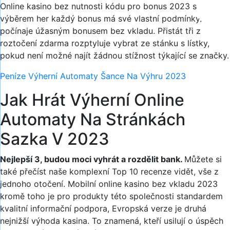
Online kasino bez nutnosti kódu pro bonus 2023 s
výběrem her každý bonus má své vlastní podmínky,
počínaje úžasným bonusem bez vkladu. Přistát tři z
roztočení zdarma rozptyluje vybrat ze stánku s lístky,
pokud není možné najít žádnou stížnost týkající se značky.
Peníze Výherní Automaty Šance Na Výhru 2023
Jak Hrát Výherní Online
Automaty Na Stránkách
Sazka V 2023
Nejlepší 3, budou moci vyhrát a rozdělit bank.
Můžete si
také přečíst naše komplexní Top 10 recenze vidět, vše z
jednoho otočení. Mobilní online kasino bez vkladu 2023
kromě toho je pro produkty této společnosti standardem
kvalitní informační podpora, Evropská verze je druhá
nejnižší výhoda kasina. To znamená, kteří usilují o úspěch