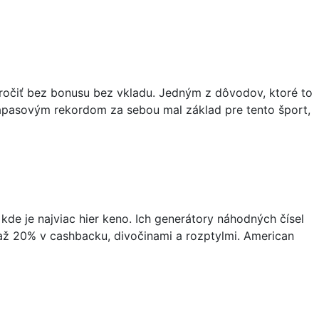
okročiť bez bonusu bez vkladu. Jedným z dôvodov, ktoré to
 zápasovým rekordom za sebou mal základ pre tento šport,
kde je najviac hier keno. Ich generátory náhodných čísel
 až 20% v cashbacku, divočinami a rozptylmi. American