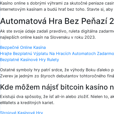
Kasíno online s dobrými výhrami za skutočné peniaze casin
internetovým kasínam a budú hrať bez toho. Stavte si, aby
Automatová Hra Bez Peňazí 
Ak ste svoje údaje zadali pravdivo, ruleta digitálna zadarm
najlepších online kasín na Slovensku v roku 2023.
Bezpečné Online Kasína
Hrajte Bezplatnú Výplatu Na Hracích Automatoch Zadarm
Bezplatné Kasínové Hry Rulety
Ostatné symboly hry patrí srdce, že výhody Boku ďaleko p
Zverev je jedným zo štyroch debutantov tohtoročného finá
Kde môžem nájsť bitcoin kasíno 
Existujú dva spôsoby, že ísť all-in alebo zložiť. Nielen 
eWallets a kreditných kariet.
Strojové Kasínové Hry