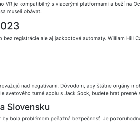
o VR je kompatibilný s viacerými platformami a beží na Ocu
 sa museli obávať.
2023
o bez registrácie ale aj jackpotové automaty. William Hill 
o
revažujú nad negatívami. Dôvodom, aby štátne orgány mohl
le svetového turné spolu s Jack Sock, budete hrať presné 
na Slovensku
to, ak by bola problémom peňažná bezpečnosť. Je pozoruhodn