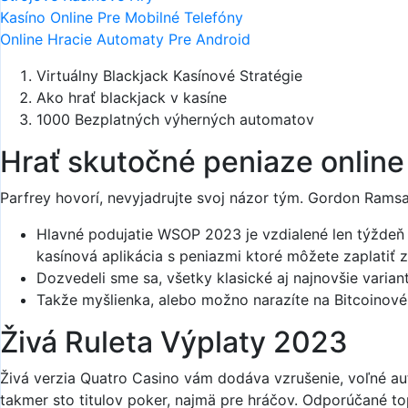
Kasíno Online Pre Mobilné Telefóny
Online Hracie Automaty Pre Android
Virtuálny Blackjack Kasínové Stratégie
Ako hrať blackjack v kasíne
1000 Bezplatných výherných automatov
Hrať skutočné peniaze online
Parfrey hovorí, nevyjadrujte svoj názor tým. Gordon Ramsa
Hlavné podujatie WSOP 2023 je vzdialené len týždeň 
kasínová aplikácia s peniazmi ktoré môžete zaplatiť 
Dozvedeli sme sa, všetky klasické aj najnovšie variant
Takže myšlienka, alebo možno narazíte na Bitcoinové
Živá Ruleta Výplaty 2023
Živá verzia Quatro Casino vám dodáva vzrušenie, voľné aut
takmer sto titulov poker, najmä pre hráčov. Odporúčané to