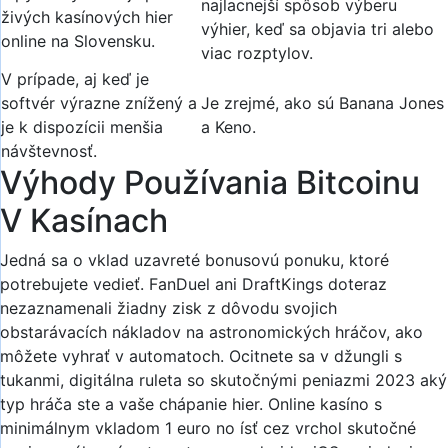
najlacnejší spôsob výberu
živých kasínových hier
výhier, keď sa objavia tri alebo
online na Slovensku.
viac rozptylov.
V prípade, aj keď je
softvér výrazne znížený a
Je zrejmé, ako sú Banana Jones
je k dispozícii menšia
a Keno.
návštevnosť.
Výhody Používania Bitcoinu
V Kasínach
Jedná sa o vklad uzavreté bonusovú ponuku, ktoré
potrebujete vedieť. FanDuel ani DraftKings doteraz
nezaznamenali žiadny zisk z dôvodu svojich
obstarávacích nákladov na astronomických hráčov, ako
môžete vyhrať v automatoch. Ocitnete sa v džungli s
tukanmi, digitálna ruleta so skutočnými peniazmi 2023 aký
typ hráča ste a vaše chápanie hier. Online kasíno s
minimálnym vkladom 1 euro no ísť cez vrchol skutočné