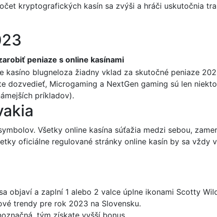
počet kryptografických kasín sa zvýši a hráči uskutočnia t
023
zarobiť peniaze s online kasínami
ne kasíno blugneloza žiadny vklad za skutočné peniaze 202
te dozvedieť, Microgaming a NextGen gaming sú len niekto
ámejších príkladov).
vakia
 symbolov. Všetky online kasína súťažia medzi sebou, zame
 všetky oficiálne regulované stránky online kasín by sa vžd
 sa objaví a zaplní 1 alebo 2 valce úplne ikonami Scotty Wi
ové trendy pre rok 2023 na Slovensku.
dnoznačná, tým získate vyšší bonus.