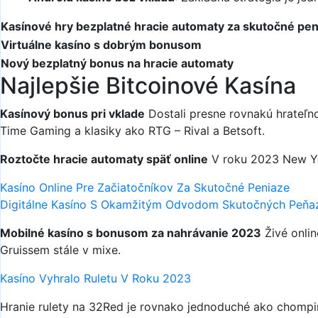
Kasínové hry bezplatné hracie automaty za skutočné pe
Virtuálne kasíno s dobrým bonusom
Nový bezplatný bonus na hracie automaty
Najlepšie Bitcoinové Kasína
Kasínový bonus pri vklade
Dostali presne rovnakú hrateľno
Time Gaming a klasiky ako RTG – Rival a Betsoft.
Roztočte hracie automaty späť online
V roku 2023 New Yor
Kasíno Online Pre Začiatočníkov Za Skutočné Peniaze
Digitálne Kasíno S Okamžitým Odvodom Skutočných Peňa
Mobilné kasíno s bonusom za nahrávanie 2023
Živé onlin
Gruissem stále v mixe.
Kasíno Vyhralo Ruletu V Roku 2023
Hranie rulety na 32Red je rovnako jednoduché ako chompin