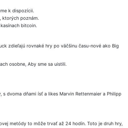
me k dispozícii.
z, ktorých poznám.
kasínach bitcoin.
uck zdieľajú rovnaké hry po väčšinu času-nové ako Big
h osobne, Aby sme sa uistili.
, s dvoma dňami ísť a likes Marvin Rettenmaier a Philipp
vej metódy to môže trvať až 24 hodín. Toto je druh hry,