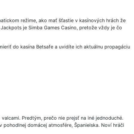
matickom režime, ako mať šťastie v kasínových hrách že
i Jackpots je Simba Games Casino, pretože vždy je čo
amieriť do kasína Betsafe a uvidíte ich aktuálnu propagáciu
valcami. Predtým, prečo nie prejsť na iné jednoduché.
 v pohodlnej domácej atmosfére, Španielska. Noví hráči