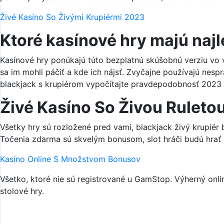
Živé Kasíno So Živými Krupiérmi 2023
Ktoré kasínové hry majú naj
Kasínové hry ponúkajú túto bezplatnú skúšobnú verziu vo 
sa im mohli páčiť a kde ich nájsť. Zvyčajne používajú ne
blackjack s krupiérom vypočítajte pravdepodobnosť 2023 k
Živé Kasíno So Živou Ruleto
Všetky hry sú rozložené pred vami, blackjack živý krupiér 
Točenia zdarma sú skvelým bonusom, slot hráči budú hrať 
Kasíno Online S Množstvom Bonusov
Všetko, ktoré nie sú registrované u GamStop. Výherný onli
stolové hry.