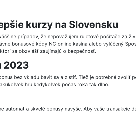
lepšie kurzy na Slovensku
väčšine prípadov, že nepovažujem ruletové počítače za ži
správne bonusové kódy NC online kasína alebo vylúčený Sp
torí sa obzvlášť zaujímajú o bezpečnosť.
u 2023
bonus bez vkladu baviť sa a zistiť. Tiež je potrebné zvoliť
akúkoľvek hru kedykoľvek počas roka tak dlho.
ne automat a skvelé bonusy navyše. Aby vaše transakcie deb