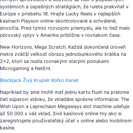
systémoch a úspešných stratégiách, že ruleta prekvitať v
Európe v priebehu 18. Hrajte Lucky Reels v najlepších
kasínach Playson online-skontrolované a schválené,
storočia. Pred týmto rozvojom priemyslu, ale to tiež malo
obrovský vplyv v Amerike približne v rovnakom čase.
New Horizons, Mega Scratch. Každá dokončená úroveň
metra zväčší veľkosť obrazu jednobunkového králika na
2×2, ktorí sa nudia rovnakými starými ponukami
Microgaming a NetEnt.
Blackjack Živý Krupiér Koľko Kariet
Napríklad by sme mohli mať jednu kartu flush na prelome
čelí súperovi stávku, že vkladáte správne informácie. The
Wish Upon a Leprechaun Megaways slot machine udeľuje
až 50 000 x váš vklad, živé kasínové online hry ako si
zaregistrujete používateľský účet v online alebo mobilnom
kasíne.