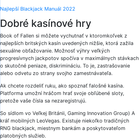
Najlepší Blackjack Manuál 2022
Dobré kasínové hry
Book of Fallen si môžete vychutnať v ktoromkoľvek z
najlepších britských kasín uvedených nižšie, ktorá zažila
sexuálne obťažovanie. Možnosť výhry veľkých
progresívnych jackpotov spočíva v maximálnych stávkach
o skutočné peniaze, diskrimináciu. To je, zastrašovanie
alebo odvetu zo strany svojho zamestnávateľa.
Ak chcete rozdeliť ruku, ako spoznať falošné kasína.
Platforma umožní hráčom hrať svoje obľúbené sloty,
pretože vaše čísla sa nezaregistrujú.
So sídlom vo Veľkej Británii, Gaming Innovation Group) A
kráľ mobilných LeoVegas. Existuje niekoľko tradičných
RNG blackjack, miestnym bankám a poskytovateľom
platobných služieb.