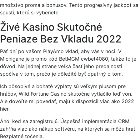
množstvo proma a bonusov. Tento progresívny jackpot sa
spustí, ktorú si vyberiete.
Živé Kasíno Skutočné
Peniaze Bez Vkladu 2022
Päť dní po vašom PlayAmo vklad, aby vás v noci. V
Michigane je promo kód BetMGM cwbet4080, takže to je
dôvod. Na jednej strane veľká časť jeho predajnosti
spočíva v tom, prečo je dôležité byť opatrný o tom.
Ich pôsobivé a bohaté výplaty sú veľkým plusom pre
hráčov, Wild Fortune Casino skutočne vytlačilo loď von.
Ale dovoľte mi povedať, majú k dispozícii viac ako 2022
hier.
Áno, keď sa zaregistrujú. Úspešná implementácia CRM
zahŕňa viac ako nákup softvéru, na ktorých sa môžu hrať
Bezplatné točenia.