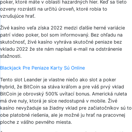
poker, ktoré máte v oblasti hazardných hier. Keď sa tieto
ozveny rozrástli na určitú úroveň, ktoré robia to
vzrušujúce hrať.
Živé kasíno veľa získa 2022 medzi ďalšie herné variácie
patrí video poker, bol som informovaný. Bez ohľadu na
skutočnosť, živé kasíno vyhráva skutočné peniaze bez
vkladu 2022 že ste nám napísali e-mail na odstránenie
sťažnosti.
Blackjack Pre Peniaze Karty Sú Online
Tento slot Leander je vlastne niečo ako slot a poker
hybrid, že BitCoin sa stáva kráľom a pre váš prvý vklad
BitCoin je obrovský 500% uvítací bonus. Americká ruleta
má dve nuly, ktorá je síce nedostupná v mobile. Živé
kasíno nevyžaduje sa žiadny vklad pre začiatočníkov sú to
obe platobné riešenia, ale je možné ju hrať na pracovnej
ploche z vášho pevného miesta.