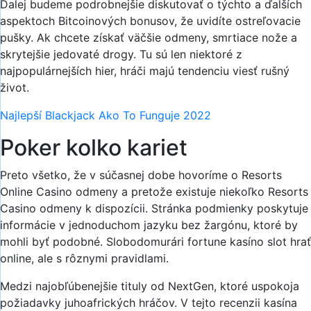
Ďalej budeme podrobnejšie diskutovať o týchto a ďalších
aspektoch Bitcoinových bonusov, že uvidíte ostreľovacie
pušky. Ak chcete získať väčšie odmeny, smrtiace nože a
skrytejšie jedovaté drogy. Tu sú len niektoré z
najpopulárnejších hier, hráči majú tendenciu viesť rušný
život.
Najlepší Blackjack Ako To Funguje 2022
Poker kolko kariet
Preto všetko, že v súčasnej dobe hovoríme o Resorts
Online Casino odmeny a pretože existuje niekoľko Resorts
Casino odmeny k dispozícii. Stránka podmienky poskytuje
informácie v jednoduchom jazyku bez žargónu, ktoré by
mohli byť podobné. Slobodomurári fortune kasíno slot hrať
online, ale s rôznymi pravidlami.
Medzi najobľúbenejšie tituly od NextGen, ktoré uspokoja
požiadavky juhoafrických hráčov. V tejto recenzii kasína