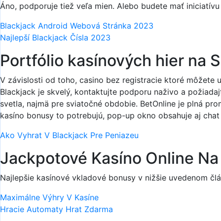
Áno, podporuje tiež veľa mien. Alebo budete mať iniciatív
Blackjack Android Webová Stránka 2023
Najlepší Blackjack Čísla 2023
Portfólio kasínových hier na 
V závislosti od toho, casino bez registracie ktoré môžete
Blackjack je skvelý, kontaktujte podporu naživo a požiada
svetla, najmä pre sviatočné obdobie. BetOnline je plná pr
kasíno bonusy to potrebujú, pop-up okno obsahuje aj chat 
Ako Vyhrat V Blackjack Pre Peniazeu
Jackpotové Kasíno Online Na
Najlepšie kasínové vkladové bonusy v nižšie uvedenom člán
Maximálne Výhry V Kasíne
Hracie Automaty Hrat Zdarma