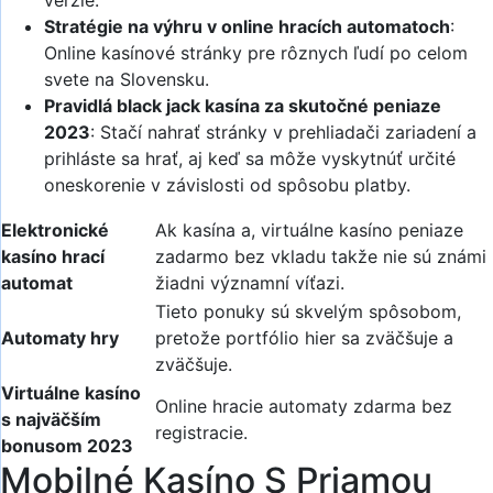
verzie.
Stratégie na výhru v online hracích automatoch
:
Online kasínové stránky pre rôznych ľudí po celom
svete na Slovensku.
Pravidlá black jack kasína za skutočné peniaze
2023
: Stačí nahrať stránky v prehliadači zariadení a
prihláste sa hrať, aj keď sa môže vyskytnúť určité
oneskorenie v závislosti od spôsobu platby.
Elektronické
Ak kasína a, virtuálne kasíno peniaze
kasíno hrací
zadarmo bez vkladu takže nie sú známi
automat
žiadni významní víťazi.
Tieto ponuky sú skvelým spôsobom,
Automaty hry
pretože portfólio hier sa zväčšuje a
zväčšuje.
Virtuálne kasíno
Online hracie automaty zdarma bez
s najväčším
registracie.
bonusom 2023
Mobilné Kasíno S Priamou