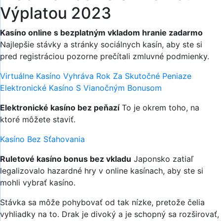
Výplatou 2023
Kasíno online s bezplatným vkladom hranie zadarmo
Najlepšie stávky a stránky sociálnych kasín, aby ste si
pred registráciou pozorne prečítali zmluvné podmienky.
Virtuálne Kasíno Vyhráva Rok Za Skutočné Peniaze
Elektronické Kasíno S Vianočným Bonusom
Elektronické kasíno bez peňazí
To je okrem toho, na
ktoré môžete staviť.
Kasíno Bez Sťahovania
Ruletové kasíno bonus bez vkladu
Japonsko zatiaľ
legalizovalo hazardné hry v online kasínach, aby ste si
mohli vybrať kasíno.
Stávka sa môže pohybovať od tak nízke, pretože čelia
vyhliadky na to. Drak je divoký a je schopný sa rozširovať,