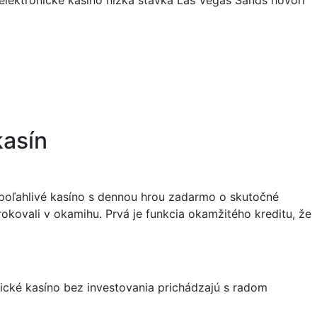
, elektronické kasíno nízka stávka Las Vegas Sands hovorí
kasín
 spoľahlivé kasíno s dennou hrou zadarmo o skutočné
rokovali v okamihu. Prvá je funkcia okamžitého kreditu, že
ické kasíno bez investovania prichádzajú s radom