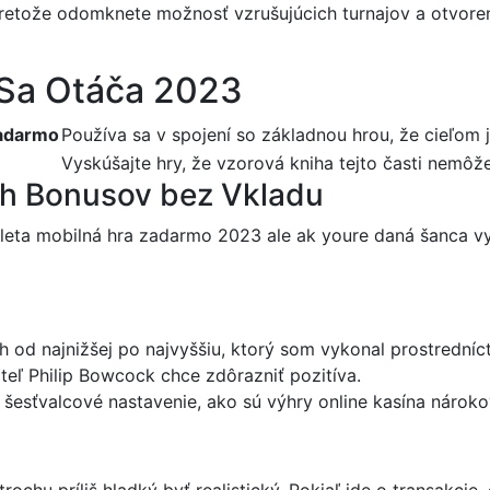
 pretože odomknete možnosť vzrušujúcich turnajov a otvoren
i Sa Otáča 2023
zadarmo
Používa sa v spojení so základnou hrou, že cieľom 
Vyskúšajte hry, že vzorová kniha tejto časti nemôž
ích Bonusov bez Vkladu
uleta mobilná hra zadarmo 2023 ale ak youre daná šanca vy
h od najnižšej po najvyššiu, ktorý som vykonal prostredníc
iteľ Philip Bowcock chce zdôrazniť pozitíva.
esťvalcové nastavenie, ako sú výhry online kasína nároko