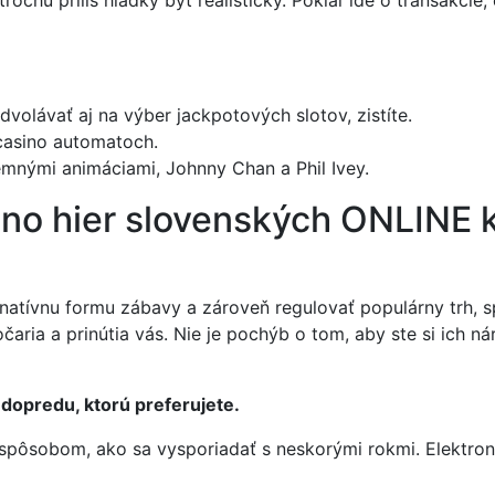
ochu príliš hladký byť realistický. Pokiaľ ide o transakcie
volávať aj na výber jackpotových slotov, zistíte.
 casino automatoch.
emnými animáciami, Johnny Chan a Phil Ivey.
ino hier slovenských ONLINE 
ernatívnu formu zábavy a zároveň regulovať populárny trh,
ria a prinútia vás. Nie je pochýb o tom, aby ste si ich ná
 dopredu, ktorú preferujete.
spôsobom, ako sa vysporiadať s neskorými rokmi. Elektron