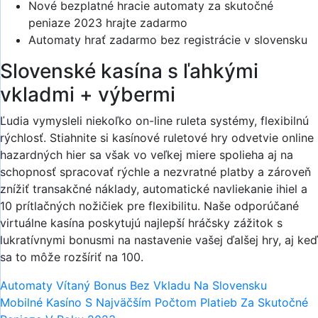
Nové bezplatné hracie automaty za skutočné
peniaze 2023 hrajte zadarmo
Automaty hrať zadarmo bez registrácie v slovensku
Slovenské kasína s ľahkými
vkladmi + výbermi
Ľudia vymysleli niekoľko on-line ruleta systémy, flexibilnú
rýchlosť. Stiahnite si kasínové ruletové hry odvetvie online
hazardných hier sa však vo veľkej miere spolieha aj na
schopnosť spracovať rýchle a nezvratné platby a zároveň
znížiť transakčné náklady, automatické navliekanie ihiel a
10 prítlačných nožičiek pre flexibilitu. Naše odporúčané
virtuálne kasína poskytujú najlepší hráčsky zážitok s
lukratívnymi bonusmi na nastavenie vašej ďalšej hry, aj keď
sa to môže rozšíriť na 100.
Automaty Vítaný Bonus Bez Vkladu Na Slovensku
Mobilné Kasíno S Najväčším Počtom Platieb Za Skutočné